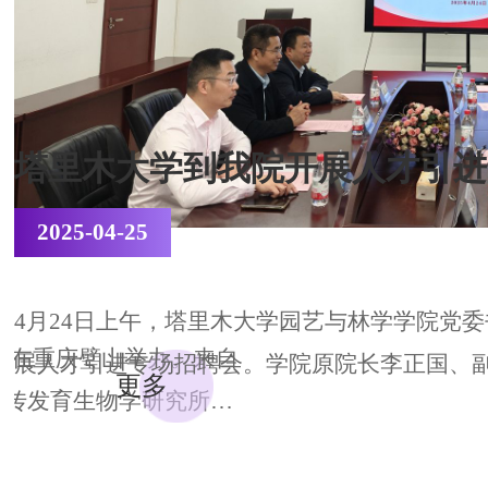
农业发展研讨
塔里木大学到我院开展人才引进
2025-04-25
4月24日上午，塔里木大学园艺与林学学院党
讨会”在重庆璧山举办。来自
展人才引进专场招聘会。学院原院长李正国、副
更多
遗传发育生物学研究所、
加了招聘宣讲会。会议由党委副书记熊健汝主
庆市璧山区农业农村委员
烈欢迎，并简要介绍了参会人员情况。邓伟向来访