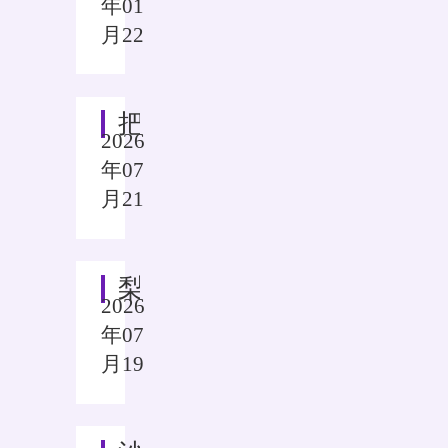
年01
月22
把论文写在梨园沃土：重大学子用生物农药为中华梨村开出“农技处方”
2026
年07
月21
梨园田间思政课：重大学子探访中华梨村，共寻乡村发展“破局”之路
2026
年07
月19