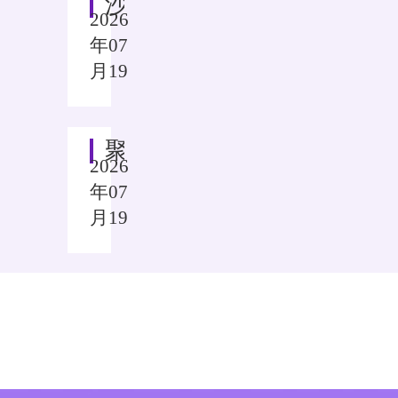
沙坪学灯践初心 赓续红脉谱芳华——生命科学学院开展本科生红色研学暑期社会实践活动
2026
年07
月19
聚焦高产抗性育种，深耕田间服务农需——重大生命学子以科技助农赋能乡村振兴
2026
年07
月19