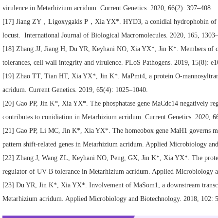
virulence in Metarhizium acridum. Current Genetics. 2020, 66(2): 397–408.
[17] Jiang ZY，Ligoxygakis P，Xia YX*. HYD3, a conidial hydrophobin of the
locust. International Journal of Biological Macromolecules. 2020, 165, 1303
[18] Zhang JJ, Jiang H, Du YR, Keyhani NO, Xia YX*, Jin K*. Members of chit
tolerances, cell wall integrity and virulence. PLoS Pathogens. 2019, 15(8): e
[19] Zhao TT, Tian HT, Xia YX*, Jin K*. MaPmt4, a protein O-mannosyltransfer
acridum. Current Genetics. 2019, 65(4): 1025–1040.
[20] Gao PP, Jin K*, Xia YX*. The phosphatase gene MaCdc14 negatively regul
contributes to conidiation in Metarhizium acridum. Current Genetics. 2020, 6
[21] Gao PP, Li MC, Jin K*, Xia YX*. The homeobox gene MaH1 governs microc
pattern shift-related genes in Metarhizium acridum. Applied Microbiology a
[22] Zhang J, Wang ZL, Keyhani NO, Peng, GX, Jin K*, Xia YX*. The protein
regulator of UV-B tolerance in Metarhizium acridum. Applied Microbiology 
[23] Du YR, Jin K*, Xia YX
*. Involvement of MaSom1, a downstream transcri
Metarhizium acridum. Applied Microbiology and Biotechnology. 2018, 102: 