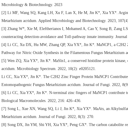
Microbiology & Biotechnology
. 2023
[2] Li MF, Wang SQ, Kang LH, Xu F, Lan X, He M, Jin K*, Xia YX*. Arginine
Metarhizium acridum. Applied Microbiology and Biotechnology. 2023, 107(
[3] Zhang W*, Xie M, Eleftherianos I, Mohamed A, Cao Y, Song B, Zang LS, J
counteracting detection-avoidance and Toll-pathway innate immunity. Journa
[4] Li CC, Xu DX, Hu MW, Zhang QP, Xia YX*, Jin K*. MaNCP1, a C2H2 Zinc 
Pathway for Nitric Oxide Synthesis in the Filamentous Fungus Metarhizium 
[5] Wen ZQ, Xia YX*, Jin K*. MaSln1, a conserved histidine protein kinase, 
acridum. Microbiology Spectrum. 2022, 10(2): e0205121.
Li CC, Xia YX*, Jin K*. The C2H2 Zinc Finger Protein MaNCP1 Contributes t
Entomopathogenic Fungus Metarhizium acridum. Journal of Fungi. 2022, 8(9
[6] Li CC, Xia YX*, Jin K*. N-terminal zinc fingers of MaNCP1 contribute to 
Biological Macromolecules. 2022, 216: 426–436.
[7] Song L, Xue XN, Wang SQ, Li J, Jin K*, Xia YX*. MaAts, an Alkylsulfata
Metarhizium acridum. Journal of Fungi. 2022, 8(3): 270.
[8] Song DX, Jin YM, Shi YH, Xia YX
*, Peng GX*. The carbon catabolite re