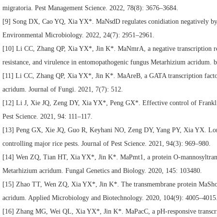
migratoria. Pest Management Science. 2022, 78(8): 3676–3684.
[9] Song DX, Cao YQ, Xia YX*. MaNsdD regulates conidiation negatively by i
Environmental Microbiology. 2022, 24(7): 2951–2961.
[10] Li CC, Zhang QP, Xia YX*, Jin K*. MaNmrA, a negative transcription regula
resistance, and virulence in entomopathogenic fungus Metarhizium acridum. b
[11] Li CC, Zhang QP, Xia YX*, Jin K*. MaAreB, a GATA transcription factor, i
acridum. Journal of Fungi. 2021, 7(7): 512.
[12] Li J, Xie JQ, Zeng DY, Xia YX*, Peng GX*. Effective control of Frankli
Pest Science. 2021, 94: 111–117.
[13] Peng GX, Xie JQ, Guo R, Keyhani NO, Zeng DY, Yang PY, Xia YX. Long-te
controlling major rice pests. Journal of Pest Science. 2021, 94(3): 969–980.
[14] Wen ZQ, Tian HT, Xia YX*, Jin K*. MaPmt1, a protein O-mannosyltransfe
Metarhizium acridum. Fungal Genetics and Biology. 2020, 145: 103480.
[15] Zhao TT, Wen ZQ, Xia YX*, Jin K*. The transmembrane protein MaSho1 ne
acridum. Applied Microbiology and Biotechnology. 2020, 104(9): 4005–4015
[16] Zhang MG, Wei QL, Xia YX*, Jin K*. MaPacC, a pH-responsive transcripti