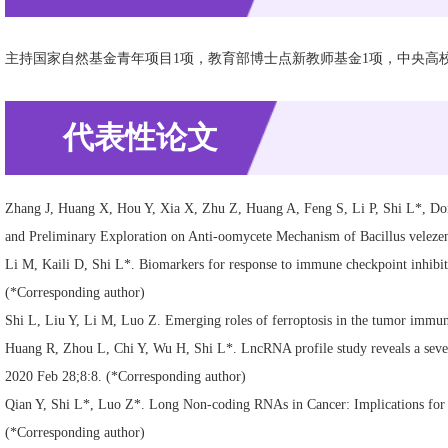
主持国家自然基金青年项目1项，教育部博士点新教师基金1项，中央高
代表性论文
Zhang J, Huang X, Hou Y, Xia X, Zhu Z, Huang A, Feng S, Li P, Shi L*, Dong
and Preliminary Exploration on Anti-oomycete Mechanism of Bacillus velezens
Li M, Kaili D, Shi L*. Biomarkers for response to immune checkpoint inhibito
(*Corresponding author)
Shi L, Liu Y, Li M, Luo Z. Emerging roles of ferroptosis in the tumor immu
Huang R, Zhou L, Chi Y, Wu H, Shi L*. LncRNA profile study reveals a seven-
2020 Feb 28;8:8. (*Corresponding author)
Qian Y, Shi L*, Luo Z*. Long Non-coding RNAs in Cancer: Implications for
(*Corresponding author)