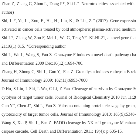
Zhao Z, Zhang C, Zhou L, Dong P*, Shi L*. Neurotoxicities associated with
author)
Shi, L.*, Yu, L., Zou, F., Hu, H., Liu, K., & Lin, Z.* (2017). Gene expression
activated in cancer cells treated by cold atmospheric plasma-activated medi
Shi L*, Zhang W, Zou F, Mei L, Wu G, Teng Y*. KLHL21, a novel gene that c
21;16(1):815. *Corresponding author
Shi L, Wu L, Wang S, Fan Z. Granzyme F induces a novel death pathway chara
and Differentiation 2009 Dec;16(12):1694-706.
Zhang H, Zhong C, Shi L, Guo Y, Fan Z. Granulysin induces cathepsin B relea
Journal of Immunology 2009; 182(11):6993-7000.
D Hu, S Liu, L Shi, L Wu, C Li, Z Fan. Cleavage of survivin by Granzyme M t
cytolysis of target tumor cells. Journal of Biological Chemistry 2010 Jun 11
Guo Y*, Chen J*, Shi L, Fan Z. Valosin-containing protein cleavage by granz
cytotoxicity of target tumor cells. Journal of Immunology 2010; 185(9):5348
Wang S, Xia P, Shi L, Fan Z. FADD cleavage by NK cell granzyme M enhances it
caspase cascade. Cell Death and Differentiation 2011; 19(4): p.605-15.